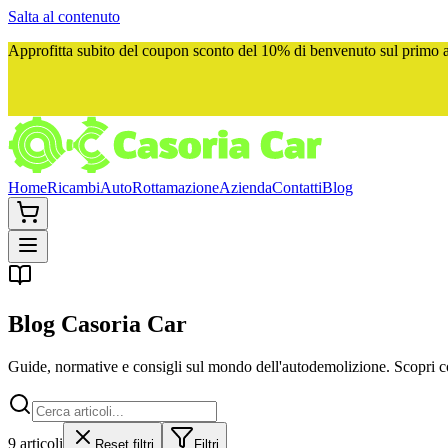
Salta al contenuto
Approfitta subito del
coupon sconto del 10%
di benvenuto sul primo ac
Home
Ricambi
Auto
Rottamazione
Azienda
Contatti
Blog
Blog
Casoria Car
Guide, normative e consigli sul mondo dell'autodemolizione. Scopri com
9
articoli
Reset filtri
Filtri