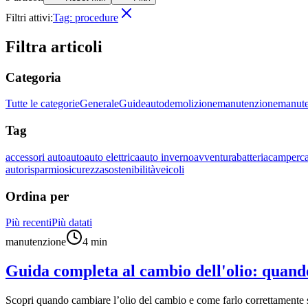
Filtri attivi:
Tag:
procedure
Filtra articoli
Categoria
Tutte le categorie
Generale
Guide
auto
demolizione
manutenzione
manute
Tag
accessori auto
auto
auto elettrica
auto inverno
avventura
batteria
camper
c
auto
risparmio
sicurezza
sostenibilità
veicoli
Ordina per
Più recenti
Più datati
manutenzione
4
min
Guida completa al cambio dell'olio: quand
Scopri quando cambiare l’olio del cambio e come farlo correttamente 