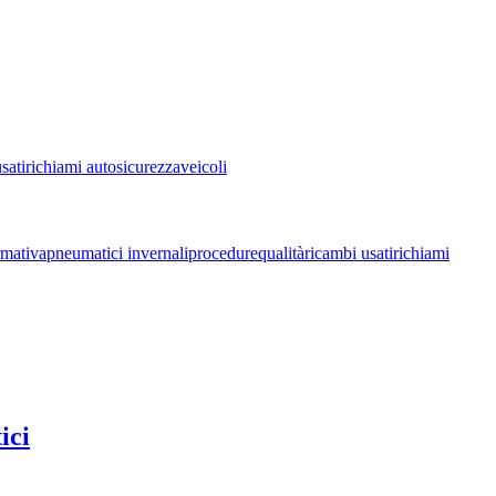
sati
richiami auto
sicurezza
veicoli
mativa
pneumatici invernali
procedure
qualità
ricambi usati
richiami
ici