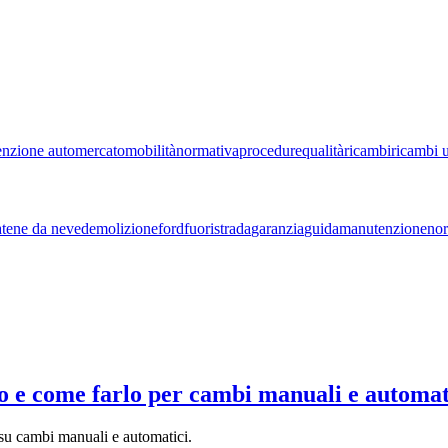
nzione auto
mercato
mobilità
normativa
procedure
qualità
ricambi
ricambi u
atene da neve
demolizione
ford
fuoristrada
garanzia
guida
manutenzione
nor
o e come farlo per cambi manuali e automat
su cambi manuali e automatici.