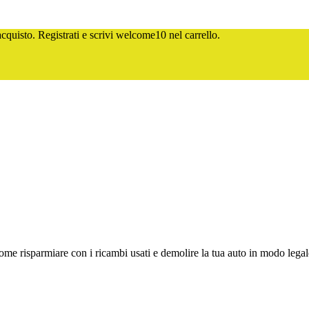
quisto. Registrati e scrivi
welcome10
nel carrello.
e risparmiare con i ricambi usati e demolire la tua auto in modo legale