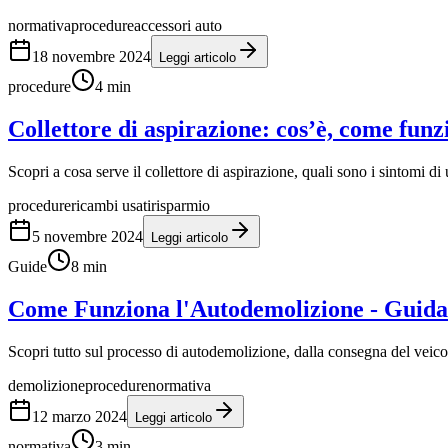
normativa
procedure
accessori auto
18 novembre 2024
Leggi articolo
procedure
4
min
Collettore di aspirazione: cos’è, come funzi
Scopri a cosa serve il collettore di aspirazione, quali sono i sintomi di
procedure
ricambi usati
risparmio
5 novembre 2024
Leggi articolo
Guide
8
min
Come Funziona l'Autodemolizione - Guida
Scopri tutto sul processo di autodemolizione, dalla consegna del veicol
demolizione
procedure
normativa
12 marzo 2024
Leggi articolo
normativa
3
min