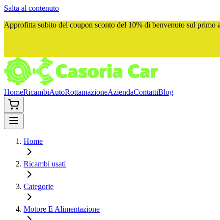
Salta al contenuto
Approfitta subito del
coupon sconto del 10%
di benvenuto sul primo ac
Home
Ricambi
Auto
Rottamazione
Azienda
Contatti
Blog
Home
Ricambi usati
Categorie
Motore E Alimentazione