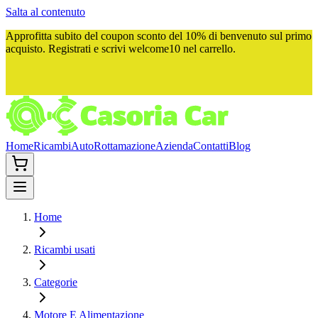
Salta al contenuto
Approfitta subito del
coupon sconto del 10%
di benvenuto sul primo
acquisto. Registrati e scrivi
welcome10
nel carrello.
Home
Ricambi
Auto
Rottamazione
Azienda
Contatti
Blog
Home
Ricambi usati
Categorie
Motore E Alimentazione