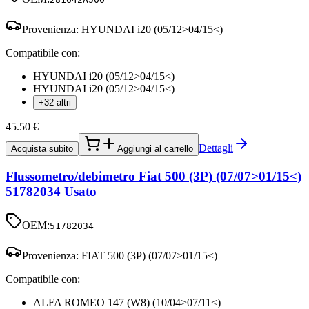
Provenienza:
HYUNDAI i20 (05/12>04/15<)
Compatibile con:
HYUNDAI i20 (05/12>04/15<)
HYUNDAI i20 (05/12>04/15<)
+32 altri
45.50
€
Dettagli
Acquista subito
Aggiungi al carrello
Flussometro/debimetro Fiat 500 (3P) (07/07>01/15<)
51782034 Usato
OEM:
51782034
Provenienza:
FIAT 500 (3P) (07/07>01/15<)
Compatibile con:
ALFA ROMEO 147 (W8) (10/04>07/11<)