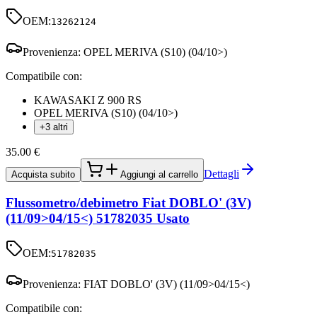
OEM:
13262124
Provenienza:
OPEL MERIVA (S10) (04/10>)
Compatibile con:
KAWASAKI Z 900 RS
OPEL MERIVA (S10) (04/10>)
+3 altri
35.00
€
Dettagli
Acquista subito
Aggiungi al carrello
Flussometro/debimetro Fiat DOBLO' (3V)
(11/09>04/15<) 51782035 Usato
OEM:
51782035
Provenienza:
FIAT DOBLO' (3V) (11/09>04/15<)
Compatibile con: