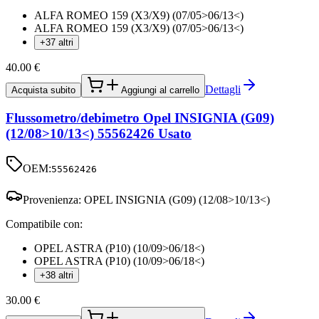
ALFA ROMEO 159 (X3/X9) (07/05>06/13<)
ALFA ROMEO 159 (X3/X9) (07/05>06/13<)
+37 altri
40.00
€
Dettagli
Acquista subito
Aggiungi al carrello
Flussometro/debimetro Opel INSIGNIA (G09)
(12/08>10/13<) 55562426 Usato
OEM:
55562426
Provenienza:
OPEL INSIGNIA (G09) (12/08>10/13<)
Compatibile con:
OPEL ASTRA (P10) (10/09>06/18<)
OPEL ASTRA (P10) (10/09>06/18<)
+38 altri
30.00
€