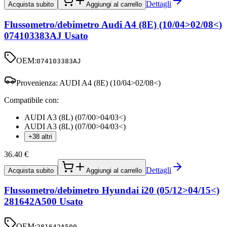
Dettagli
Acquista subito
Aggiungi al carrello
Flussometro/debimetro Audi A4 (8E) (10/04>02/08<)
074103383AJ Usato
OEM:
074103383AJ
Provenienza:
AUDI A4 (8E) (10/04>02/08<)
Compatibile con:
AUDI A3 (8L) (07/00>04/03<)
AUDI A3 (8L) (07/00>04/03<)
+38 altri
36.40
€
Dettagli
Acquista subito
Aggiungi al carrello
Flussometro/debimetro Hyundai i20 (05/12>04/15<)
281642A500 Usato
OEM:
281642A500