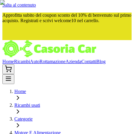
Salta al contenuto
Approfitta subito del
coupon sconto del 10%
di benvenuto sul primo
acquisto. Registrati e scrivi
welcome10
nel carrello.
Home
Ricambi
Auto
Rottamazione
Azienda
Contatti
Blog
Home
Ricambi usati
Categorie
Motore E Alimentazione