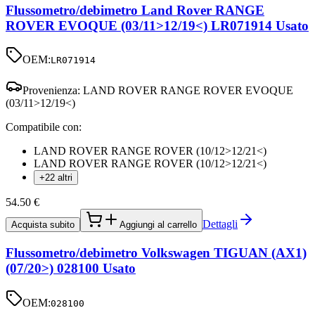
Flussometro/debimetro Land Rover RANGE
ROVER EVOQUE (03/11>12/19<) LR071914 Usato
OEM:
LR071914
Provenienza:
LAND ROVER RANGE ROVER EVOQUE
(03/11>12/19<)
Compatibile con:
LAND ROVER RANGE ROVER (10/12>12/21<)
LAND ROVER RANGE ROVER (10/12>12/21<)
+22 altri
54.50
€
Dettagli
Acquista subito
Aggiungi al carrello
Flussometro/debimetro Volkswagen TIGUAN (AX1)
(07/20>) 028100 Usato
OEM:
028100