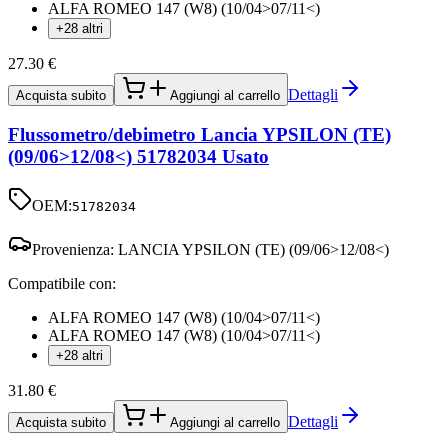
ALFA ROMEO 147 (W8) (10/04>07/11<)
+28 altri
27.30
€
Dettagli
Acquista subito
Aggiungi al carrello
Flussometro/debimetro Lancia YPSILON (TE)
(09/06>12/08<) 51782034 Usato
OEM:
51782034
Provenienza:
LANCIA YPSILON (TE) (09/06>12/08<)
Compatibile con:
ALFA ROMEO 147 (W8) (10/04>07/11<)
ALFA ROMEO 147 (W8) (10/04>07/11<)
+28 altri
31.80
€
Dettagli
Acquista subito
Aggiungi al carrello