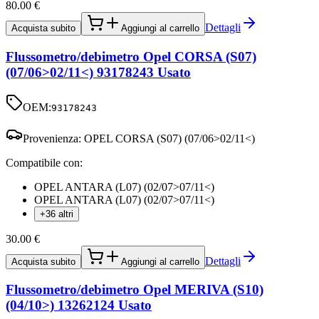
80.00
€
Dettagli
Acquista subito
Aggiungi al carrello
Flussometro/debimetro Opel CORSA (S07)
(07/06>02/11<) 93178243 Usato
OEM:
93178243
Provenienza:
OPEL CORSA (S07) (07/06>02/11<)
Compatibile con:
OPEL ANTARA (L07) (02/07>07/11<)
OPEL ANTARA (L07) (02/07>07/11<)
+36 altri
30.00
€
Dettagli
Acquista subito
Aggiungi al carrello
Flussometro/debimetro Opel MERIVA (S10)
(04/10>) 13262124 Usato