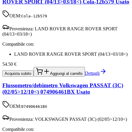
ROVER SPORT (04/13>03/18<) Cola-12b579 Usato
OEM:
Cola-12b579
Provenienza:
LAND ROVER RANGE ROVER SPORT
(04/13>03/18<)
Compatibile con:
LAND ROVER RANGE ROVER SPORT (04/13>03/18<)
54.50
€
Dettagli
Acquista subito
Aggiungi al carrello
Flussometro/debimetro Volkswagen PASSAT (3C)
(02/05>12/10<) 074906461BX Usato
OEM:
074906461BX
Provenienza:
VOLKSWAGEN PASSAT (3C) (02/05>12/10<)
Compatibile con: