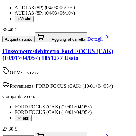
AUDI A3 (8P) (04/03>06/10<)
AUDI A3 (8P) (04/03>06/10<)
+39 altri
36.40
€
Dettagli
Acquista subito
Aggiungi al carrello
Flussometro/debimetro Ford FOCUS (CAK)
(10/01>04/05<) 1051277 Usato
OEM:
1051277
Provenienza:
FORD FOCUS (CAK) (10/01>04/05<)
Compatibile con:
FORD FOCUS (CAK) (10/01>04/05<)
FORD FOCUS (CAK) (10/01>04/05<)
+4 altri
27.30
€