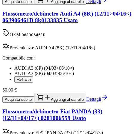
Dettagli
Acquista subito
Aggiungi al carrello
Flussometro/debimetro Audi A4 (8K) (12/11>04/16<)
06J906461D 8k0133835 Usato
OEM:
06J906461D
Provenienza:
AUDI A4 (8K) (12/11>04/16<)
Compatibile con:
AUDI A3 (8P) (04/03>06/10<)
AUDI A3 (8P) (04/03>06/10<)
+34 altri
50.00
€
Dettagli
Acquista subito
Aggiungi al carrello
Flussometro/debimetro Fiat PANDA (33)
(12/11>04/17<) 0281006559 Usato
Provenienza:
FIAT PANDA (33) (12/11>04/17<)