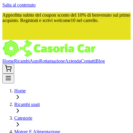
Salta al contenuto
Approfitta subito del
coupon sconto del 10%
di benvenuto sul primo
acquisto. Registrati e scrivi
welcome10
nel carrello.
Home
Ricambi
Auto
Rottamazione
Azienda
Contatti
Blog
Home
Ricambi usati
Categorie
Motore E Alimentazione