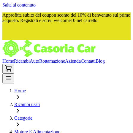
Salta al contenuto
Approfitta subito del
coupon sconto del 10%
di benvenuto sul primo
acquisto. Registrati e scrivi
welcome10
nel carrello.
Home
Ricambi
Auto
Rottamazione
Azienda
Contatti
Blog
Home
Ricambi usati
Categorie
Motore E Alimentazione