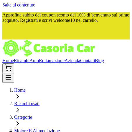
Salta al contenuto
Approfitta subito del
coupon sconto del 10%
di benvenuto sul primo
acquisto. Registrati e scrivi
welcome10
nel carrello.
Home
Ricambi
Auto
Rottamazione
Azienda
Contatti
Blog
Home
Ricambi usati
Categorie
Motore E Alimentazione