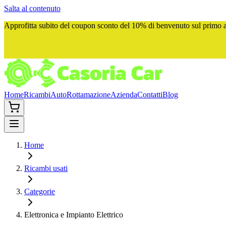
Salta al contenuto
Approfitta subito del
coupon sconto del 10%
di benvenuto sul primo ac
Home
Ricambi
Auto
Rottamazione
Azienda
Contatti
Blog
Home
Ricambi usati
Categorie
Elettronica e Impianto Elettrico