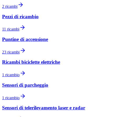
2
ricambi
Pezzi di ricambio
11
ricambi
Puntine di accensione
23
ricambi
Ricambi biciclette elettriche
1
ricambio
Sensori di parcheggio
1
ricambio
Sensori di telerilevamento laser e radar