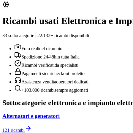
Ricambi usati
Elettronica e Imp
33
sottocategorie |
22.132
+ ricambi disponibili
Foto reali
del ricambio
Spedizione 24/48h
in tutta Italia
Ricambi verificati
da specialisti
Pagamenti sicuri
checkout protetto
Assistenza vendita
operatori dedicati
+103.000 ricambi
sempre aggiornati
Sottocategorie
elettronica e impianto elett
Alternatori e generatori
121
ricambi