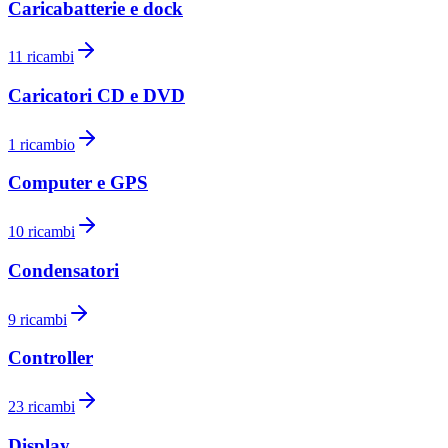
Caricabatterie e dock
11
ricambi
Caricatori CD e DVD
1
ricambio
Computer e GPS
10
ricambi
Condensatori
9
ricambi
Controller
23
ricambi
Display