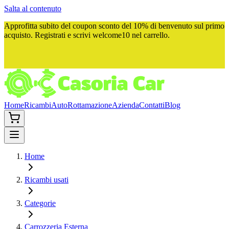
Salta al contenuto
Approfitta subito del
coupon sconto del 10%
di benvenuto sul primo
acquisto. Registrati e scrivi
welcome10
nel carrello.
Home
Ricambi
Auto
Rottamazione
Azienda
Contatti
Blog
Home
Ricambi usati
Categorie
Carrozzeria Esterna