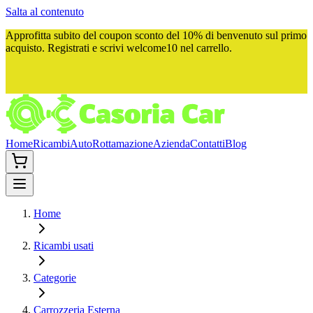
Salta al contenuto
Approfitta subito del
coupon sconto del 10%
di benvenuto sul primo
acquisto. Registrati e scrivi
welcome10
nel carrello.
Home
Ricambi
Auto
Rottamazione
Azienda
Contatti
Blog
Home
Ricambi usati
Categorie
Carrozzeria Esterna