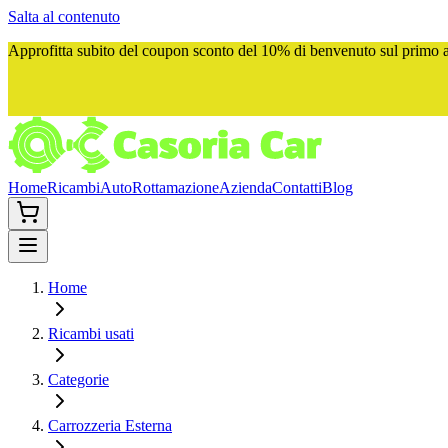
Salta al contenuto
Approfitta subito del
coupon sconto del 10%
di benvenuto sul primo ac
Home
Ricambi
Auto
Rottamazione
Azienda
Contatti
Blog
Home
Ricambi usati
Categorie
Carrozzeria Esterna