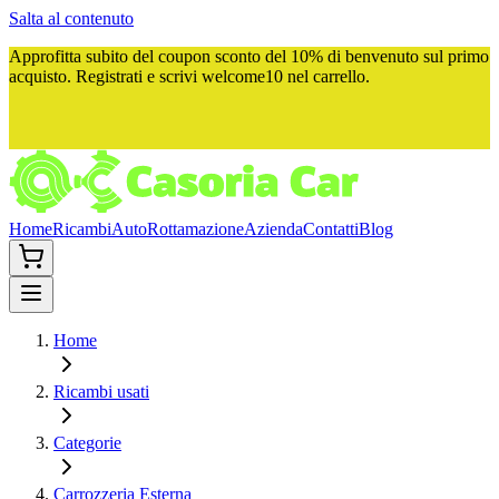
Salta al contenuto
Approfitta subito del
coupon sconto del 10%
di benvenuto sul primo
acquisto. Registrati e scrivi
welcome10
nel carrello.
Home
Ricambi
Auto
Rottamazione
Azienda
Contatti
Blog
Home
Ricambi usati
Categorie
Carrozzeria Esterna