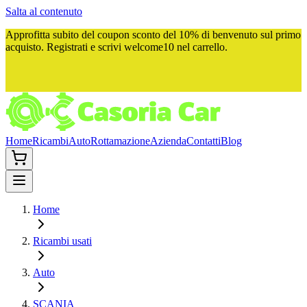
Salta al contenuto
Approfitta subito del
coupon sconto del 10%
di benvenuto sul primo
acquisto. Registrati e scrivi
welcome10
nel carrello.
Home
Ricambi
Auto
Rottamazione
Azienda
Contatti
Blog
Home
Ricambi usati
Auto
SCANIA