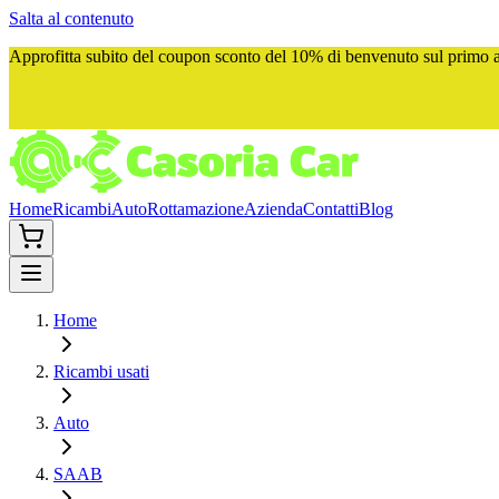
Salta al contenuto
Approfitta subito del
coupon sconto del 10%
di benvenuto sul primo ac
Home
Ricambi
Auto
Rottamazione
Azienda
Contatti
Blog
Home
Ricambi usati
Auto
SAAB