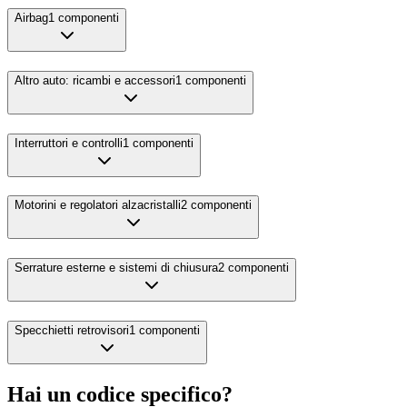
Airbag
1
componenti
Altro auto: ricambi e accessori
1
componenti
Interruttori e controlli
1
componenti
Motorini e regolatori alzacristalli
2
componenti
Serrature esterne e sistemi di chiusura
2
componenti
Specchietti retrovisori
1
componenti
Hai un codice specifico?