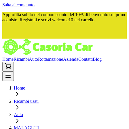
Salta al contenuto
Approfitta subito del
coupon sconto del 10%
di benvenuto sul primo
acquisto. Registrati e scrivi
welcome10
nel carrello.
Home
Ricambi
Auto
Rottamazione
Azienda
Contatti
Blog
Home
Ricambi usati
Auto
MALAGUTI