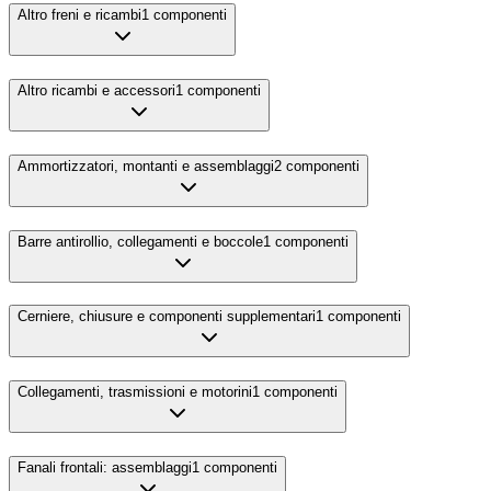
Altro freni e ricambi
1
componenti
Altro ricambi e accessori
1
componenti
Ammortizzatori, montanti e assemblaggi
2
componenti
Barre antirollio, collegamenti e boccole
1
componenti
Cerniere, chiusure e componenti supplementari
1
componenti
Collegamenti, trasmissioni e motorini
1
componenti
Fanali frontali: assemblaggi
1
componenti