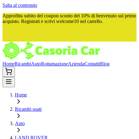
Salta al contenuto
Approfitta subito del
coupon sconto del 10%
di benvenuto sul primo
acquisto. Registrati e scrivi
welcome10
nel carrello.
Home
Ricambi
Auto
Rottamazione
Azienda
Contatti
Blog
Home
Ricambi usati
Auto
LAND ROVER