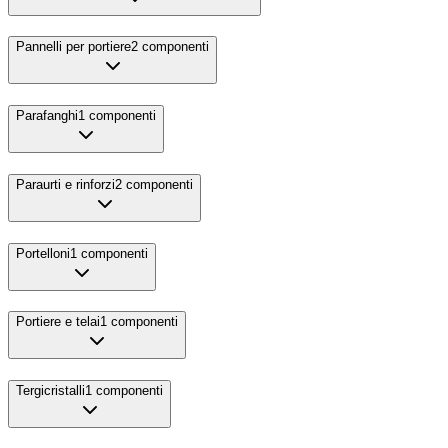
Pannelli per portiere
2
componenti
Parafanghi
1
componenti
Paraurti e rinforzi
2
componenti
Portelloni
1
componenti
Portiere e telai
1
componenti
Tergicristalli
1
componenti