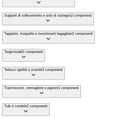
Supporti di sollevamento e aste di sostegno
2
componenti
Tappetini, moquette e rivestimenti bagagliaio
2
componenti
Tergicristalli
2
componenti
Tettucci apribili e ricambi
3
componenti
Trasmissioni, cremagliere e pignoni
1
componenti
Tubi e condotti
2
componenti