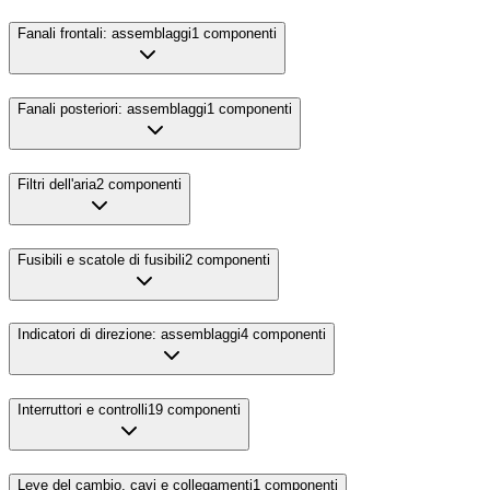
Fanali frontali: assemblaggi
1
componenti
Fanali posteriori: assemblaggi
1
componenti
Filtri dell'aria
2
componenti
Fusibili e scatole di fusibili
2
componenti
Indicatori di direzione: assemblaggi
4
componenti
Interruttori e controlli
19
componenti
Leve del cambio, cavi e collegamenti
1
componenti