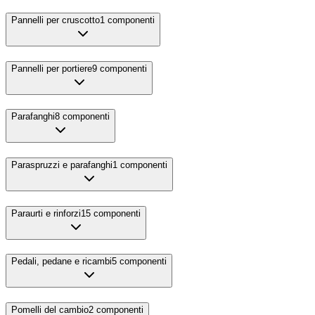
Pannelli per cruscotto
1
componenti
Pannelli per portiere
9
componenti
Parafanghi
8
componenti
Paraspruzzi e parafanghi
1
componenti
Paraurti e rinforzi
15
componenti
Pedali, pedane e ricambi
5
componenti
Pomelli del cambio
2
componenti