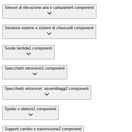
Sensori di rilevazione aria e carburante
4
componenti
Serrature esterne e sistemi di chiusura
8
componenti
Sonde lambda
1
componenti
Specchietti retrovisori
1
componenti
Specchietti retrovisori: assemblaggi
2
componenti
Spoiler e alettoni
1
componenti
Supporti cambio e trasmissione
2
componenti