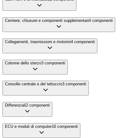
Cerniere, chiusure e componenti supplementari
4
componenti
Collegamenti, trasmissioni e motorini
4
componenti
Colonne dello sterzo
3
componenti
Consolle centrale e del tettuccio
3
componenti
Differenziali
2
componenti
ECU e moduli di computer
16
componenti