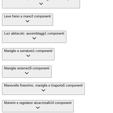
Leve freno a mano
3
componenti
Luci abitacolo: assemblaggi
1
componenti
Maniglie e serrature
1
componenti
Maniglie esterne
18
componenti
Manovelle finestrino, maniglie e tiraporta
5
componenti
Motorini e regolatori alzacristalli
14
componenti