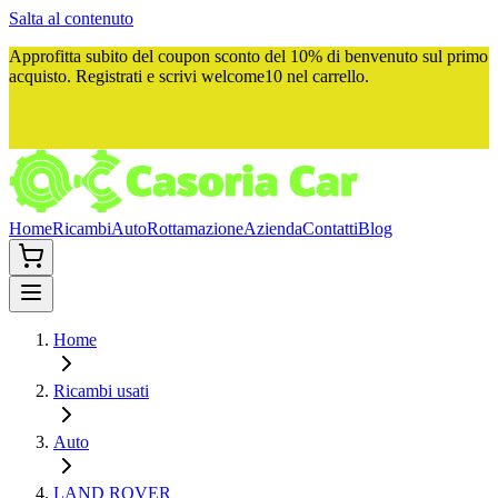
Salta al contenuto
Approfitta subito del
coupon sconto del 10%
di benvenuto sul primo
acquisto. Registrati e scrivi
welcome10
nel carrello.
Home
Ricambi
Auto
Rottamazione
Azienda
Contatti
Blog
Home
Ricambi usati
Auto
LAND ROVER