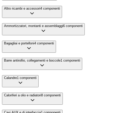
Altro ricambi e accessori
4
componenti
Ammortizzatori, montanti e assemblaggi
6
componenti
Bagagliai e portelloni
4
componenti
Barre antirollio, collegamenti e boccole
1
componenti
Calandre
1
componenti
Caloriferi a olio e radiatori
8
componenti
Cavi AUX e di interfaccia
1
componenti