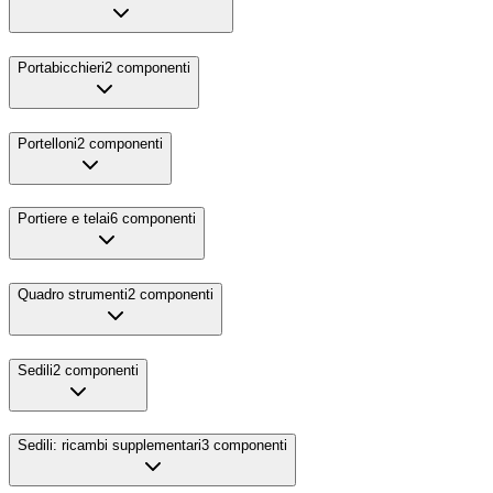
Portabicchieri
2
componenti
Portelloni
2
componenti
Portiere e telai
6
componenti
Quadro strumenti
2
componenti
Sedili
2
componenti
Sedili: ricambi supplementari
3
componenti