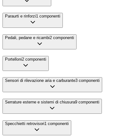
Paraurti e rinforzi
1
componenti
Pedali, pedane e ricambi
2
componenti
Portelloni
2
componenti
Sensori di rilevazione aria e carburante
3
componenti
Serrature esterne e sistemi di chiusura
9
componenti
Specchietti retrovisori
1
componenti