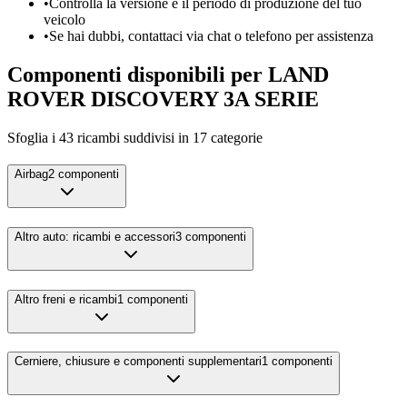
•
Controlla la versione e il periodo di produzione del tuo
veicolo
•
Se hai dubbi, contattaci via chat o telefono per assistenza
Componenti disponibili per
LAND
ROVER
DISCOVERY 3A SERIE
Sfoglia i
43
ricambi suddivisi in
17
categorie
Airbag
2
componenti
Altro auto: ricambi e accessori
3
componenti
Altro freni e ricambi
1
componenti
Cerniere, chiusure e componenti supplementari
1
componenti