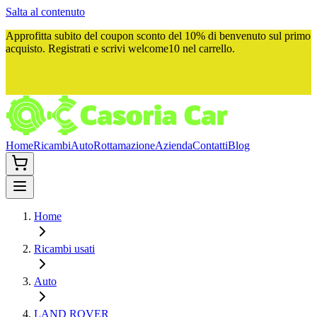
Salta al contenuto
Approfitta subito del
coupon sconto del 10%
di benvenuto sul primo
acquisto. Registrati e scrivi
welcome10
nel carrello.
Home
Ricambi
Auto
Rottamazione
Azienda
Contatti
Blog
Home
Ricambi usati
Auto
LAND ROVER