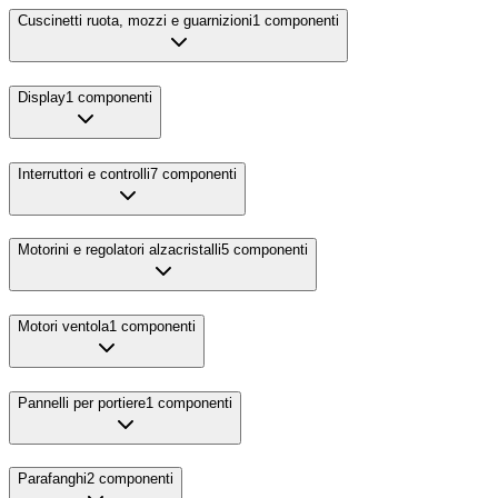
Cuscinetti ruota, mozzi e guarnizioni
1
componenti
Display
1
componenti
Interruttori e controlli
7
componenti
Motorini e regolatori alzacristalli
5
componenti
Motori ventola
1
componenti
Pannelli per portiere
1
componenti
Parafanghi
2
componenti