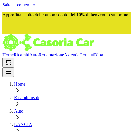
Salta al contenuto
Approfitta subito del
coupon sconto del 10%
di benvenuto sul primo ac
Home
Ricambi
Auto
Rottamazione
Azienda
Contatti
Blog
Home
Ricambi usati
Auto
LANCIA