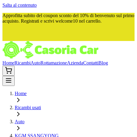
Salta al contenuto
Approfitta subito del
coupon sconto del 10%
di benvenuto sul primo
acquisto. Registrati e scrivi
welcome10
nel carrello.
Home
Ricambi
Auto
Rottamazione
Azienda
Contatti
Blog
Home
Ricambi usati
Auto
KGM SSANGYONG