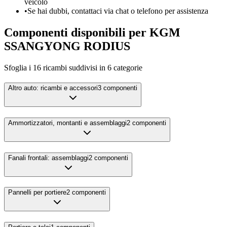
veicolo
•
Se hai dubbi, contattaci via chat o telefono per assistenza
Componenti disponibili per
KGM
SSANGYONG
RODIUS
Sfoglia i
16
ricambi suddivisi in
6
categorie
Altro auto: ricambi e accessori
3
componenti
Ammortizzatori, montanti e assemblaggi
2
componenti
Fanali frontali: assemblaggi
2
componenti
Pannelli per portiere
2
componenti