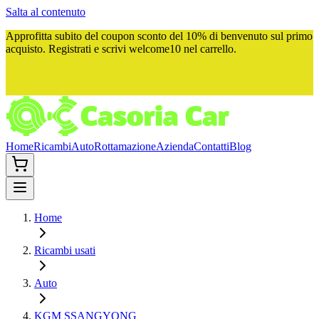
Salta al contenuto
Approfitta subito del
coupon sconto del 10%
di benvenuto sul primo
acquisto. Registrati e scrivi
welcome10
nel carrello.
Home
Ricambi
Auto
Rottamazione
Azienda
Contatti
Blog
Home
Ricambi usati
Auto
KGM SSANGYONG