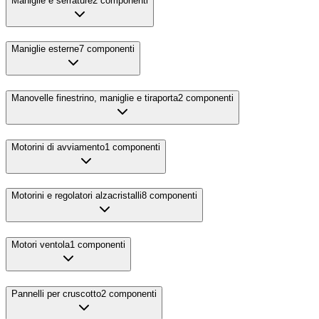
Maniglie e serrature
2
componenti
Maniglie esterne
7
componenti
Manovelle finestrino, maniglie e tiraporta
2
componenti
Motorini di avviamento
1
componenti
Motorini e regolatori alzacristalli
8
componenti
Motori ventola
1
componenti
Pannelli per cruscotto
2
componenti