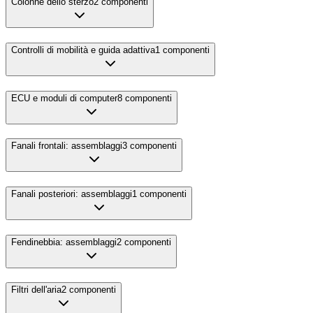
Colonne dello sterzo
2
componenti
Controlli di mobilità e guida adattiva
1
componenti
ECU e moduli di computer
8
componenti
Fanali frontali: assemblaggi
3
componenti
Fanali posteriori: assemblaggi
1
componenti
Fendinebbia: assemblaggi
2
componenti
Filtri dell'aria
2
componenti