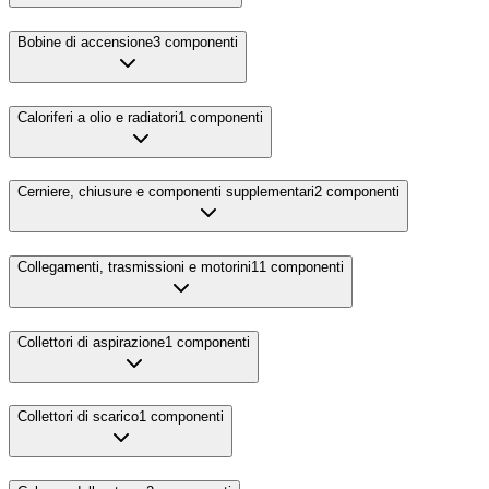
Bobine di accensione
3
componenti
Caloriferi a olio e radiatori
1
componenti
Cerniere, chiusure e componenti supplementari
2
componenti
Collegamenti, trasmissioni e motorini
11
componenti
Collettori di aspirazione
1
componenti
Collettori di scarico
1
componenti