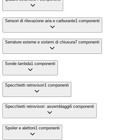
Sensori di rilevazione aria e carburante
1
componenti
Serrature esterne e sistemi di chiusura
7
componenti
Sonde lambda
1
componenti
Specchietti retrovisori
1
componenti
Specchietti retrovisori: assemblaggi
6
componenti
Spoiler e alettoni
1
componenti