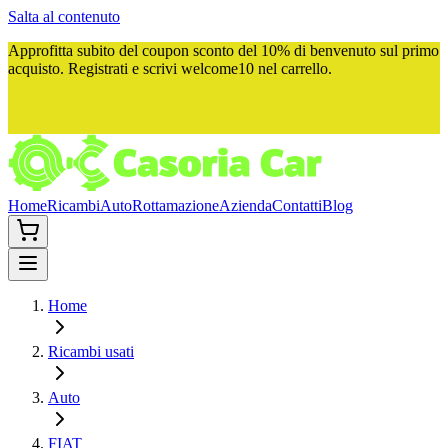
Salta al contenuto
Approfitta subito del
coupon sconto del 10%
di benvenuto sul primo
acquisto. Registrati e scrivi
welcome10
nel carrello.
Home
Ricambi
Auto
Rottamazione
Azienda
Contatti
Blog
Home
Ricambi usati
Auto
FIAT