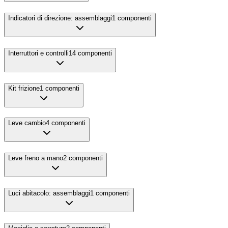
Indicatori di direzione: assemblaggi
1
componenti
Interruttori e controlli
14
componenti
Kit frizione
1
componenti
Leve cambio
4
componenti
Leve freno a mano
2
componenti
Luci abitacolo: assemblaggi
1
componenti