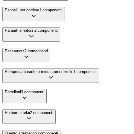
Pannelli per portiere
1
componenti
Paraurti e rinforzi
2
componenti
Passaruota
2
componenti
Pompe carburante e misuratori di livello
1
componenti
Portelloni
3
componenti
Portiere e telai
2
componenti
Quadro strumenti
4
componenti