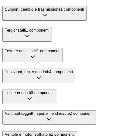
Supporti cambio e trasmissione
1
componenti
Tergicristalli
1
componenti
Testate dei cilindri
1
componenti
Tubazioni, tubi e condotti
4
componenti
Tubi e condotti
3
componenti
Vani portaoggetti, sportelli e chiusure
2
componenti
Ventole e motori soffiatore
1
componenti