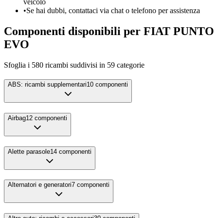
veicolo
•
Se hai dubbi, contattaci via chat o telefono per assistenza
Componenti disponibili per
FIAT
PUNTO
EVO
Sfoglia i
580
ricambi suddivisi in
59
categorie
ABS: ricambi supplementari
10
componenti
Airbag
12
componenti
Alette parasole
14
componenti
Alternatori e generatori
7
componenti