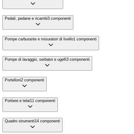
Pedali, pedane e ricambi
3
componenti
Pompe carburante e misuratori di livello
1
componenti
Pompe di lavaggio, serbatoi e ugelli
3
componenti
Portelloni
2
componenti
Portiere e telai
11
componenti
Quadro strumenti
14
componenti