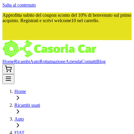
Salta al contenuto
Approfitta subito del
coupon sconto del 10%
di benvenuto sul primo
acquisto. Registrati e scrivi
welcome10
nel carrello.
Home
Ricambi
Auto
Rottamazione
Azienda
Contatti
Blog
Home
Ricambi usati
Auto
FIAT