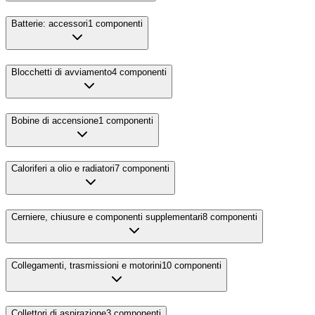
Batterie: accessori
1
componenti
Blocchetti di avviamento
4
componenti
Bobine di accensione
1
componenti
Caloriferi a olio e radiatori
7
componenti
Cerniere, chiusure e componenti supplementari
8
componenti
Collegamenti, trasmissioni e motorini
10
componenti
Collettori di aspirazione
3
componenti