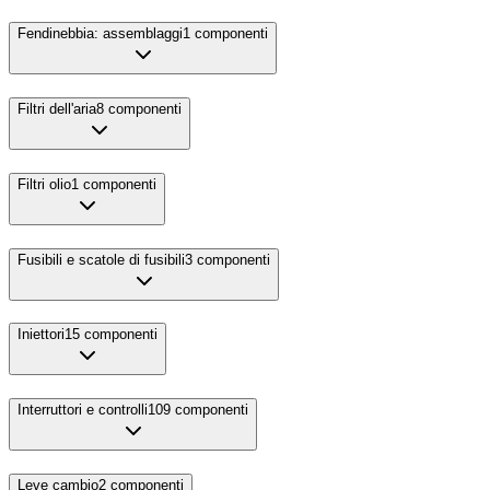
Fendinebbia: assemblaggi
1
componenti
Filtri dell'aria
8
componenti
Filtri olio
1
componenti
Fusibili e scatole di fusibili
3
componenti
Iniettori
15
componenti
Interruttori e controlli
109
componenti
Leve cambio
2
componenti