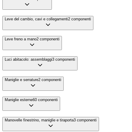
Leve del cambio, cavi e collegamenti
2
componenti
Leve freno a mano
2
componenti
Luci abitacolo: assemblaggi
3
componenti
Maniglie e serrature
2
componenti
Maniglie esterne
60
componenti
Manovelle finestrino, maniglie e tiraporta
3
componenti