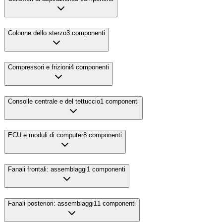
Colonne dello sterzo
3
componenti
Compressori e frizioni
4
componenti
Consolle centrale e del tettuccio
1
componenti
ECU e moduli di computer
8
componenti
Fanali frontali: assemblaggi
1
componenti
Fanali posteriori: assemblaggi
11
componenti