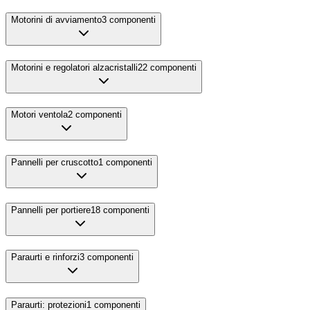
Motorini di avviamento
3
componenti
Motorini e regolatori alzacristalli
22
componenti
Motori ventola
2
componenti
Pannelli per cruscotto
1
componenti
Pannelli per portiere
18
componenti
Paraurti e rinforzi
3
componenti
Paraurti: protezioni
1
componenti