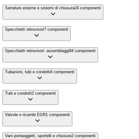
Serrature esterne e sistemi di chiusura
24
componenti
Specchietti retrovisori
7
componenti
Specchietti retrovisori: assemblaggi
84
componenti
Tubazioni, tubi e condotti
4
componenti
Tubi e condotti
2
componenti
Valvole e ricambi EGR
1
componenti
Vani portaoggetti, sportelli e chiusure
2
componenti