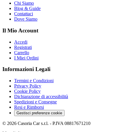
Chi Siamo
Blog & Guide
Contattaci
Dove Siamo
Il Mio Account
Accedi
Registrati
Carrello
I Miei Ordini
Informazioni Legali
Termini e Condizioni
Privacy Policy
Cookie Policy
Dichiarazione di accessibilità
Spedizioni e Consegne
Resi e Rimborsi
Gestisci preferenze cookie
©
2026
Casoria Car s.r.l.
- P.IVA
08817671210