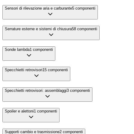
Sensori di rilevazione aria e carburante
5
componenti
Serrature esterne e sistemi di chiusura
58
componenti
Sonde lambda
1
componenti
Specchietti retrovisori
15
componenti
Specchietti retrovisori: assemblaggi
3
componenti
Spoiler e alettoni
1
componenti
Supporti cambio e trasmissione
2
componenti