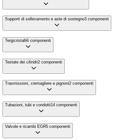
Supporti di sollevamento e aste di sostegno
3
componenti
Tergicristalli
6
componenti
Testate dei cilindri
2
componenti
Trasmissioni, cremagliere e pignoni
2
componenti
Tubazioni, tubi e condotti
14
componenti
Valvole e ricambi EGR
5
componenti