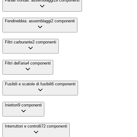
Fanali frontali: assemblaggi
19
componenti
Fendinebbia: assemblaggi
2
componenti
Filtri carburante
2
componenti
Filtri dell'aria
4
componenti
Fusibili e scatole di fusibili
6
componenti
Iniettori
9
componenti
Interruttori e controlli
72
componenti