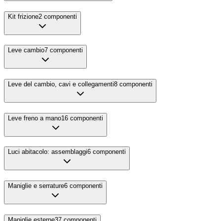
Kit frizione
2
componenti
Leve cambio
7
componenti
Leve del cambio, cavi e collegamenti
8
componenti
Leve freno a mano
16
componenti
Luci abitacolo: assemblaggi
6
componenti
Maniglie e serrature
6
componenti
Maniglie esterne
37
componenti