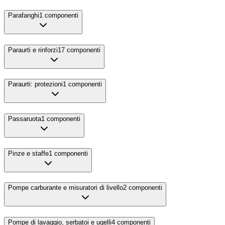
Parafanghi
1
componenti
Paraurti e rinforzi
17
componenti
Paraurti: protezioni
1
componenti
Passaruota
1
componenti
Pinze e staffe
1
componenti
Pompe carburante e misuratori di livello
2
componenti
Pompe di lavaggio, serbatoi e ugelli
4
componenti