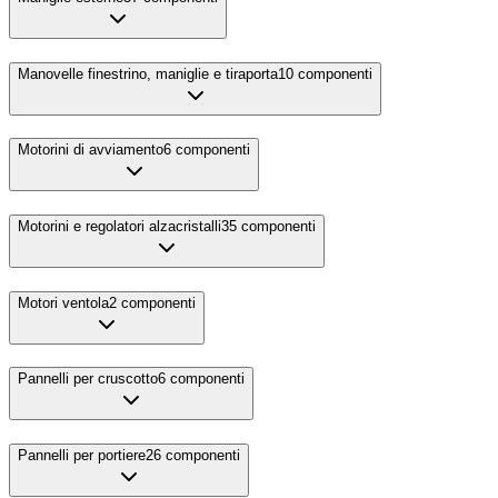
Manovelle finestrino, maniglie e tiraporta
10
componenti
Motorini di avviamento
6
componenti
Motorini e regolatori alzacristalli
35
componenti
Motori ventola
2
componenti
Pannelli per cruscotto
6
componenti
Pannelli per portiere
26
componenti