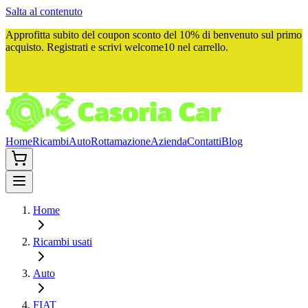
Salta al contenuto
Approfitta subito del
coupon sconto del 10%
di benvenuto sul primo
acquisto. Registrati e scrivi
welcome10
nel carrello.
Home
Ricambi
Auto
Rottamazione
Azienda
Contatti
Blog
Home
Ricambi usati
Auto
FIAT