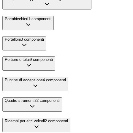
Portabicchieri
1
componenti
Portelloni
3
componenti
Portiere e telai
9
componenti
Puntine di accensione
4
componenti
Quadro strumenti
22
componenti
Ricambi per altri veicoli
2
componenti