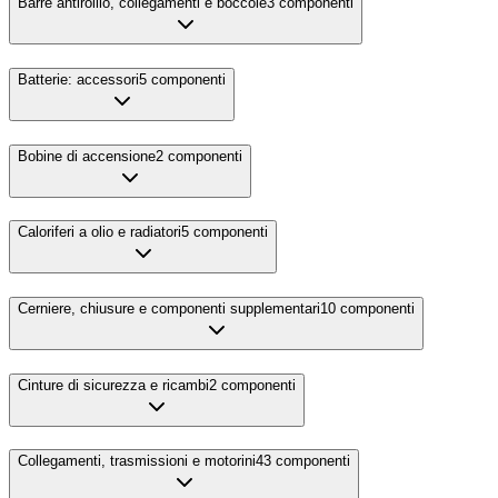
Barre antirollio, collegamenti e boccole
3
componenti
Batterie: accessori
5
componenti
Bobine di accensione
2
componenti
Caloriferi a olio e radiatori
5
componenti
Cerniere, chiusure e componenti supplementari
10
componenti
Cinture di sicurezza e ricambi
2
componenti
Collegamenti, trasmissioni e motorini
43
componenti