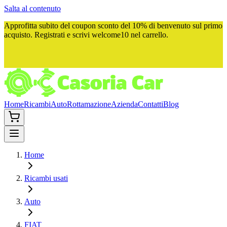
Salta al contenuto
Approfitta subito del
coupon sconto del 10%
di benvenuto sul primo
acquisto. Registrati e scrivi
welcome10
nel carrello.
Home
Ricambi
Auto
Rottamazione
Azienda
Contatti
Blog
Home
Ricambi usati
Auto
FIAT