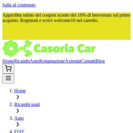
Salta al contenuto
Approfitta subito del
coupon sconto del 10%
di benvenuto sul primo
acquisto. Registrati e scrivi
welcome10
nel carrello.
Home
Ricambi
Auto
Rottamazione
Azienda
Contatti
Blog
Home
Ricambi usati
Auto
FIAT