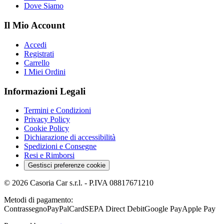
Dove Siamo
Il Mio Account
Accedi
Registrati
Carrello
I Miei Ordini
Informazioni Legali
Termini e Condizioni
Privacy Policy
Cookie Policy
Dichiarazione di accessibilità
Spedizioni e Consegne
Resi e Rimborsi
Gestisci preferenze cookie
©
2026
Casoria Car s.r.l.
- P.IVA
08817671210
Metodi di pagamento:
Contrassegno
PayPal
Card
SEPA Direct Debit
Google Pay
Apple Pay