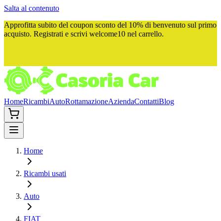
Salta al contenuto
Approfitta subito del
coupon sconto del 10%
di benvenuto sul primo
acquisto. Registrati e scrivi
welcome10
nel carrello.
Home
Ricambi
Auto
Rottamazione
Azienda
Contatti
Blog
Home
Ricambi usati
Auto
FIAT