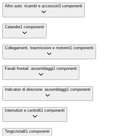
Altro auto: ricambi e accessori
3
componenti
Calandre
1
componenti
Collegamenti, trasmissioni e motorini
1
componenti
Fanali frontali: assemblaggi
1
componenti
Indicatori di direzione: assemblaggi
1
componenti
Interruttori e controlli
1
componenti
Tergicristalli
1
componenti