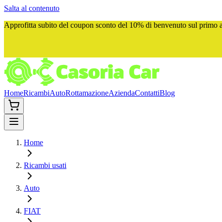
Salta al contenuto
Approfitta subito del
coupon sconto del 10%
di benvenuto sul primo ac
Home
Ricambi
Auto
Rottamazione
Azienda
Contatti
Blog
Home
Ricambi usati
Auto
FIAT