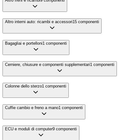
Altro freni e ricambi
9
componenti
Altro interni auto: ricambi e accessori
15
componenti
Bagagliai e portelloni
1
componenti
Cerniere, chiusure e componenti supplementari
1
componenti
Colonne dello sterzo
1
componenti
Cuffie cambio e freno a mano
1
componenti
ECU e moduli di computer
9
componenti