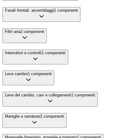
Fanali frontali: assemblaggi
1
componenti
Filtri aria
2
componenti
Interruttori e controlli
1
componenti
Leve cambio
1
componenti
Leve del cambio, cavi e collegamenti
1
componenti
Maniglie e serrature
2
componenti
Manovelle finestrino, maniglie e tiraporta
1
componenti