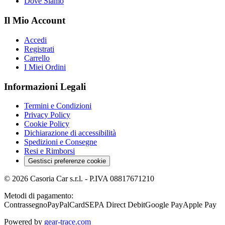
Dove Siamo
Il Mio Account
Accedi
Registrati
Carrello
I Miei Ordini
Informazioni Legali
Termini e Condizioni
Privacy Policy
Cookie Policy
Dichiarazione di accessibilità
Spedizioni e Consegne
Resi e Rimborsi
Gestisci preferenze cookie
©
2026
Casoria Car s.r.l.
- P.IVA
08817671210
Metodi di pagamento:
Contrassegno
PayPal
Card
SEPA Direct Debit
Google Pay
Apple Pay
Powered by
gear-trace.com