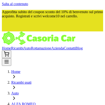
Salta al contenuto
Approfitta subito del
coupon sconto del 10%
di benvenuto sul primo
acquisto. Registrati e scrivi
welcome10
nel carrello.
Home
Ricambi
Auto
Rottamazione
Azienda
Contatti
Blog
Home
Ricambi usati
Auto
ALFA ROMEO