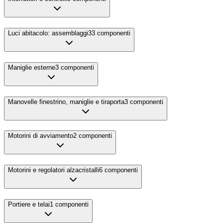
Luci abitacolo: assemblaggi
33
componenti
Maniglie esterne
3
componenti
Manovelle finestrino, maniglie e tiraporta
3
componenti
Motorini di avviamento
2
componenti
Motorini e regolatori alzacristalli
6
componenti
Portiere e telai
1
componenti