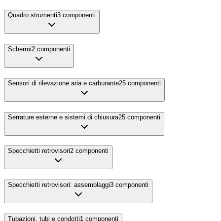
Quadro strumenti
3
componenti
Schermi
2
componenti
Sensori di rilevazione aria e carburante
25
componenti
Serrature esterne e sistemi di chiusura
25
componenti
Specchietti retrovisori
2
componenti
Specchietti retrovisori: assemblaggi
3
componenti
Tubazioni, tubi e condotti
1
componenti