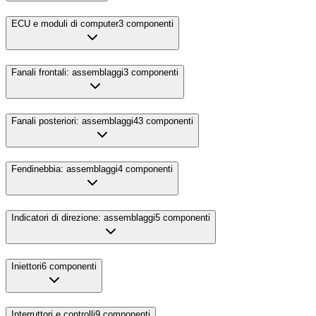
ECU e moduli di computer
3
componenti
Fanali frontali: assemblaggi
3
componenti
Fanali posteriori: assemblaggi
43
componenti
Fendinebbia: assemblaggi
4
componenti
Indicatori di direzione: assemblaggi
5
componenti
Iniettori
6
componenti
Interruttori e controlli
9
componenti