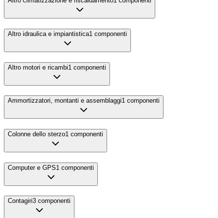
Altro climatizzazione e riscaldamento
1
componenti
Altro idraulica e impiantistica
1
componenti
Altro motori e ricambi
1
componenti
Ammortizzatori, montanti e assemblaggi
1
componenti
Colonne dello sterzo
1
componenti
Computer e GPS
1
componenti
Contagiri
3
componenti