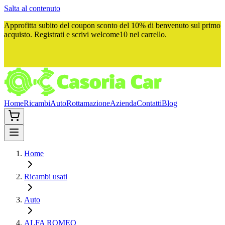
Salta al contenuto
Approfitta subito del
coupon sconto del 10%
di benvenuto sul primo
acquisto. Registrati e scrivi
welcome10
nel carrello.
Home
Ricambi
Auto
Rottamazione
Azienda
Contatti
Blog
Home
Ricambi usati
Auto
ALFA ROMEO