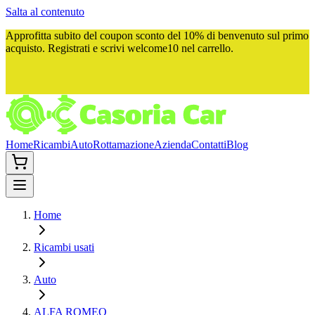
Salta al contenuto
Approfitta subito del
coupon sconto del 10%
di benvenuto sul primo
acquisto. Registrati e scrivi
welcome10
nel carrello.
Home
Ricambi
Auto
Rottamazione
Azienda
Contatti
Blog
Home
Ricambi usati
Auto
ALFA ROMEO