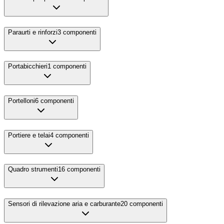
Paraurti e rinforzi
3
componenti
Portabicchieri
1
componenti
Portelloni
6
componenti
Portiere e telai
4
componenti
Quadro strumenti
16
componenti
Sensori di rilevazione aria e carburante
20
componenti