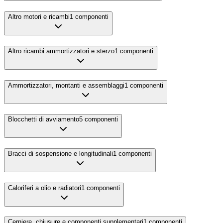
Altro motori e ricambi
1
componenti
Altro ricambi ammortizzatori e sterzo
1
componenti
Ammortizzatori, montanti e assemblaggi
1
componenti
Blocchetti di avviamento
5
componenti
Bracci di sospensione e longitudinali
1
componenti
Caloriferi a olio e radiatori
1
componenti
Cerniere, chiusure e componenti supplementari
1
componenti