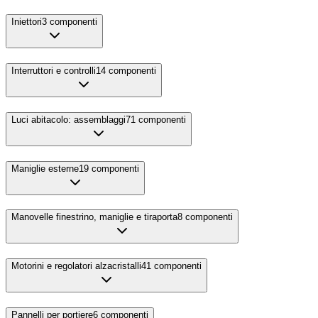
Iniettori
3
componenti
Interruttori e controlli
14
componenti
Luci abitacolo: assemblaggi
71
componenti
Maniglie esterne
19
componenti
Manovelle finestrino, maniglie e tiraporta
8
componenti
Motorini e regolatori alzacristalli
41
componenti
Pannelli per portiere
6
componenti