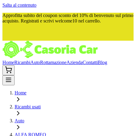
Salta al contenuto
Approfitta subito del
coupon sconto del 10%
di benvenuto sul primo
acquisto. Registrati e scrivi
welcome10
nel carrello.
Home
Ricambi
Auto
Rottamazione
Azienda
Contatti
Blog
Home
Ricambi usati
Auto
ALFA ROMEO