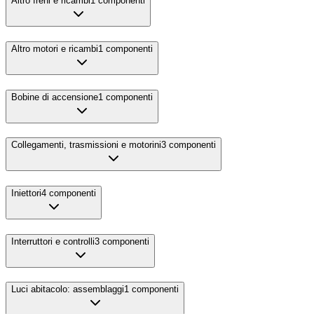
Altro freni e ricambi
1
componenti
Altro motori e ricambi
1
componenti
Bobine di accensione
1
componenti
Collegamenti, trasmissioni e motorini
3
componenti
Iniettori
4
componenti
Interruttori e controlli
3
componenti
Luci abitacolo: assemblaggi
1
componenti