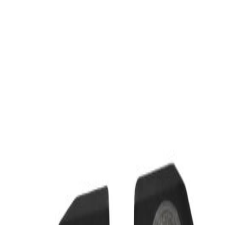
ano posteriore,Serratura baule posteriore