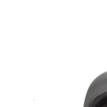
164874
Marca Componente
Non disponibile
Condizione
Usato – 1 pin connettore rotto,usurato
Posizionamento sul veicolo
A Sinistra
Parti auto d'epoca
NO
Compatibilità universale
NO
Ricambio ultra performante
NO
Marca Auto
PEUGEOT
Modello Auto
307 (07/05>07/08<)
Alimentazione
b
Cilindrata
1360