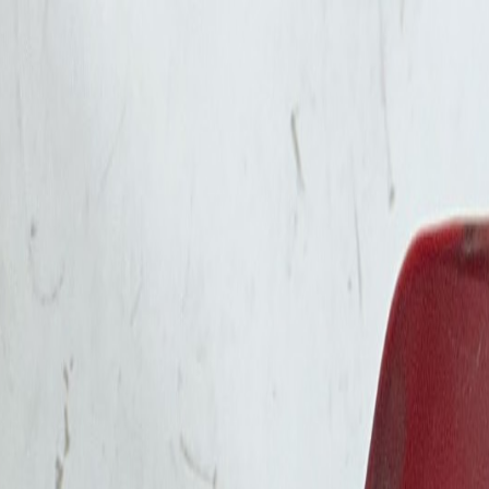
quisto. Registrati e scrivi
welcome10
nel carrello.