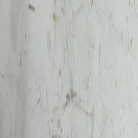
LD0JDP
Marca Componente
Non disponibile
Condizione
Usato
Posizionamento sul veicolo
A Destra
Parti auto d'epoca
NO
Ricambio ultra performante
NO
Compatibilità universale
NO
Marca Auto
RENAULT
Modello Auto
MODUS 2a Serie (01/08>06/13<)
Alimentazione
d
Cilindrata
1461