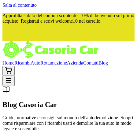
Salta al contenuto
Approfitta subito del
coupon sconto del 10%
di benvenuto sul primo
acquisto. Registrati e scrivi
welcome10
nel carrello.
Home
Ricambi
Auto
Rottamazione
Azienda
Contatti
Blog
Blog
Casoria Car
Guide, normative e consigli sul mondo dell'autodemolizione. Scopri
come risparmiare con i ricambi usati e demolire la tua auto in modo
legale e sostenibile.