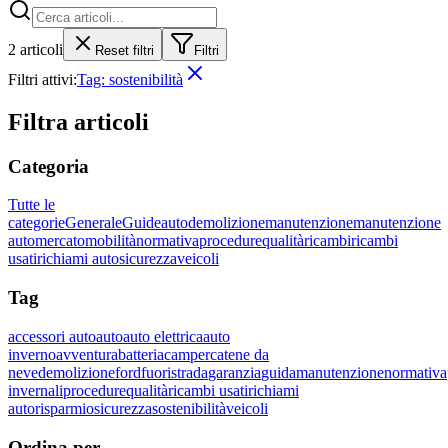
2
articoli
Reset filtri
Filtri
Filtri attivi:
Tag:
sostenibilità
Filtra articoli
Categoria
Tutte le
categorie
Generale
Guide
auto
demolizione
manutenzione
manutenzione
auto
mercato
mobilità
normativa
procedure
qualità
ricambi
ricambi
usati
richiami auto
sicurezza
veicoli
Tag
accessori auto
auto
auto elettrica
auto
inverno
avventura
batteria
camper
catene da
neve
demolizione
ford
fuoristrada
garanzia
guida
manutenzione
normativa
invernali
procedure
qualità
ricambi usati
richiami
auto
risparmio
sicurezza
sostenibilità
veicoli
Ordina per