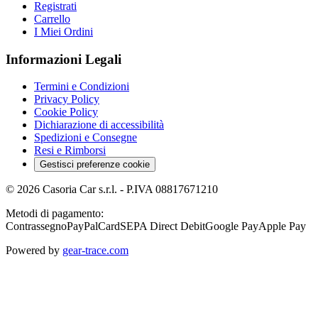
Registrati
Carrello
I Miei Ordini
Informazioni Legali
Termini e Condizioni
Privacy Policy
Cookie Policy
Dichiarazione di accessibilità
Spedizioni e Consegne
Resi e Rimborsi
Gestisci preferenze cookie
©
2026
Casoria Car s.r.l.
- P.IVA
08817671210
Metodi di pagamento:
Contrassegno
PayPal
Card
SEPA Direct Debit
Google Pay
Apple Pay
Powered by
gear-trace.com