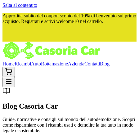
Salta al contenuto
Approfitta subito del
coupon sconto del 10%
di benvenuto sul primo
acquisto. Registrati e scrivi
welcome10
nel carrello.
Home
Ricambi
Auto
Rottamazione
Azienda
Contatti
Blog
Blog
Casoria Car
Guide, normative e consigli sul mondo dell'autodemolizione. Scopri
come risparmiare con i ricambi usati e demolire la tua auto in modo
legale e sostenibile.