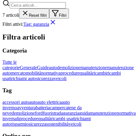
7
articoli
Reset filtri
Filtri
Filtri attivi:
Tag:
garanzia
Filtra articoli
Categoria
Tutte le
categorie
Generale
Guide
auto
demolizione
manutenzione
manutenzione
auto
mercato
mobilità
normativa
procedure
qualità
ricambi
ricambi
usati
richiami auto
sicurezza
veicoli
Tag
accessori auto
auto
auto elettrica
auto
inverno
avventura
batteria
camper
catene da
neve
demolizione
ford
fuoristrada
garanzia
guida
manutenzione
normativa
invernali
procedure
qualità
ricambi usati
richiami
auto
risparmio
sicurezza
sostenibilità
veicoli
Ordina per