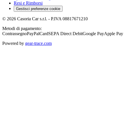
Resi e Rimborsi
Gestisci preferenze cookie
©
2026
Casoria Car s.r.l.
- P.IVA
08817671210
Metodi di pagamento:
Contrassegno
PayPal
Card
SEPA Direct Debit
Google Pay
Apple Pay
Powered by
gear-trace.com