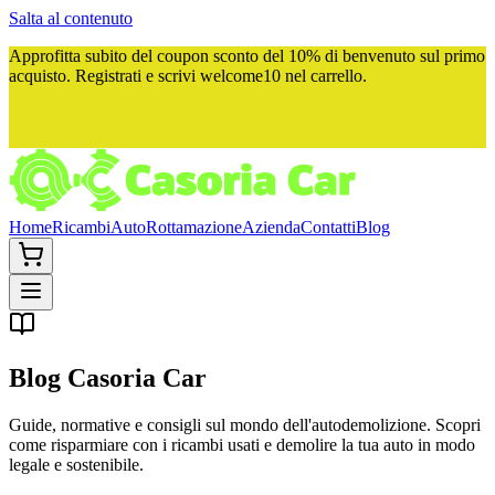
Salta al contenuto
Approfitta subito del
coupon sconto del 10%
di benvenuto sul primo
acquisto. Registrati e scrivi
welcome10
nel carrello.
Home
Ricambi
Auto
Rottamazione
Azienda
Contatti
Blog
Blog
Casoria Car
Guide, normative e consigli sul mondo dell'autodemolizione. Scopri
come risparmiare con i ricambi usati e demolire la tua auto in modo
legale e sostenibile.