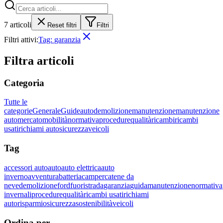
7
articoli
Reset filtri
Filtri
Filtri attivi:
Tag:
garanzia
Filtra articoli
Categoria
Tutte le
categorie
Generale
Guide
auto
demolizione
manutenzione
manutenzione
auto
mercato
mobilità
normativa
procedure
qualità
ricambi
ricambi
usati
richiami auto
sicurezza
veicoli
Tag
accessori auto
auto
auto elettrica
auto
inverno
avventura
batteria
camper
catene da
neve
demolizione
ford
fuoristrada
garanzia
guida
manutenzione
normativa
invernali
procedure
qualità
ricambi usati
richiami
auto
risparmio
sicurezza
sostenibilità
veicoli
Ordina per