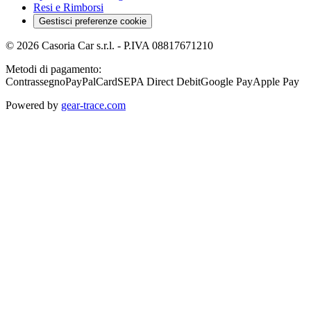
Resi e Rimborsi
Gestisci preferenze cookie
©
2026
Casoria Car s.r.l.
- P.IVA
08817671210
Metodi di pagamento:
Contrassegno
PayPal
Card
SEPA Direct Debit
Google Pay
Apple Pay
Powered by
gear-trace.com