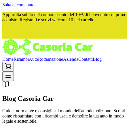
Salta al contenuto
Approfitta subito del
coupon sconto del 10%
di benvenuto sul primo
acquisto. Registrati e scrivi
welcome10
nel carrello.
Home
Ricambi
Auto
Rottamazione
Azienda
Contatti
Blog
Blog
Casoria Car
Guide, normative e consigli sul mondo dell'autodemolizione. Scopri
come risparmiare con i ricambi usati e demolire la tua auto in modo
legale e sostenibile.