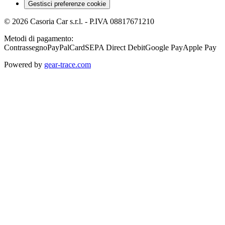
Gestisci preferenze cookie
©
2026
Casoria Car s.r.l.
- P.IVA
08817671210
Metodi di pagamento:
Contrassegno
PayPal
Card
SEPA Direct Debit
Google Pay
Apple Pay
Powered by
gear-trace.com