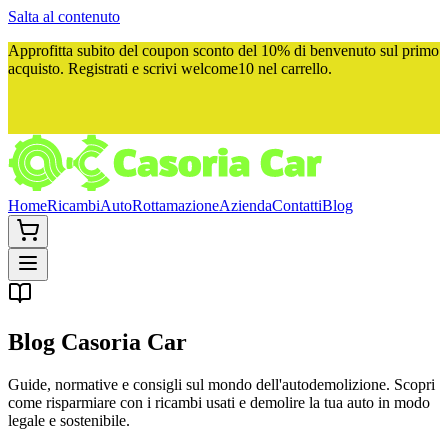
Salta al contenuto
Approfitta subito del
coupon sconto del 10%
di benvenuto sul primo
acquisto. Registrati e scrivi
welcome10
nel carrello.
Home
Ricambi
Auto
Rottamazione
Azienda
Contatti
Blog
Blog
Casoria Car
Guide, normative e consigli sul mondo dell'autodemolizione. Scopri
come risparmiare con i ricambi usati e demolire la tua auto in modo
legale e sostenibile.