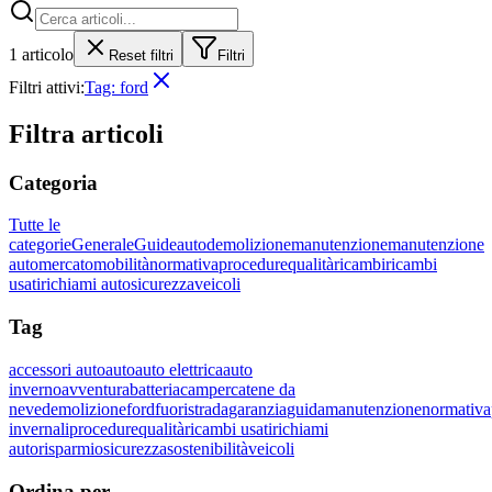
1
articolo
Reset filtri
Filtri
Filtri attivi:
Tag:
ford
Filtra articoli
Categoria
Tutte le
categorie
Generale
Guide
auto
demolizione
manutenzione
manutenzione
auto
mercato
mobilità
normativa
procedure
qualità
ricambi
ricambi
usati
richiami auto
sicurezza
veicoli
Tag
accessori auto
auto
auto elettrica
auto
inverno
avventura
batteria
camper
catene da
neve
demolizione
ford
fuoristrada
garanzia
guida
manutenzione
normativa
invernali
procedure
qualità
ricambi usati
richiami
auto
risparmio
sicurezza
sostenibilità
veicoli
Ordina per