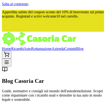
Salta al contenuto
Approfitta subito del
coupon sconto del 10%
di benvenuto sul primo
acquisto. Registrati e scrivi
welcome10
nel carrello.
Home
Ricambi
Auto
Rottamazione
Azienda
Contatti
Blog
Blog
Casoria Car
Guide, normative e consigli sul mondo dell'autodemolizione. Scopri
come risparmiare con i ricambi usati e demolire la tua auto in modo
legale e sostenibile.