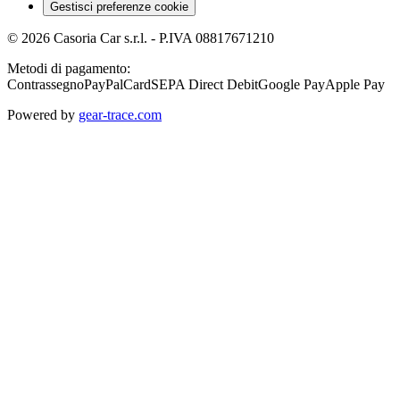
Gestisci preferenze cookie
©
2026
Casoria Car s.r.l.
- P.IVA
08817671210
Metodi di pagamento:
Contrassegno
PayPal
Card
SEPA Direct Debit
Google Pay
Apple Pay
Powered by
gear-trace.com