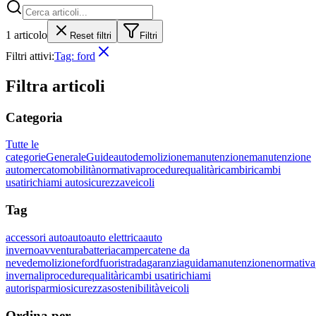
1
articolo
Reset filtri
Filtri
Filtri attivi:
Tag:
ford
Filtra articoli
Categoria
Tutte le
categorie
Generale
Guide
auto
demolizione
manutenzione
manutenzione
auto
mercato
mobilità
normativa
procedure
qualità
ricambi
ricambi
usati
richiami auto
sicurezza
veicoli
Tag
accessori auto
auto
auto elettrica
auto
inverno
avventura
batteria
camper
catene da
neve
demolizione
ford
fuoristrada
garanzia
guida
manutenzione
normativa
invernali
procedure
qualità
ricambi usati
richiami
auto
risparmio
sicurezza
sostenibilità
veicoli
Ordina per