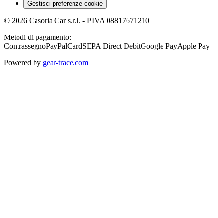
Gestisci preferenze cookie
©
2026
Casoria Car s.r.l.
- P.IVA
08817671210
Metodi di pagamento:
Contrassegno
PayPal
Card
SEPA Direct Debit
Google Pay
Apple Pay
Powered by
gear-trace.com