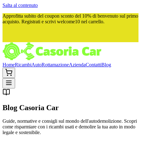
Salta al contenuto
Approfitta subito del
coupon sconto del 10%
di benvenuto sul primo
acquisto. Registrati e scrivi
welcome10
nel carrello.
Home
Ricambi
Auto
Rottamazione
Azienda
Contatti
Blog
Blog
Casoria Car
Guide, normative e consigli sul mondo dell'autodemolizione. Scopri
come risparmiare con i ricambi usati e demolire la tua auto in modo
legale e sostenibile.