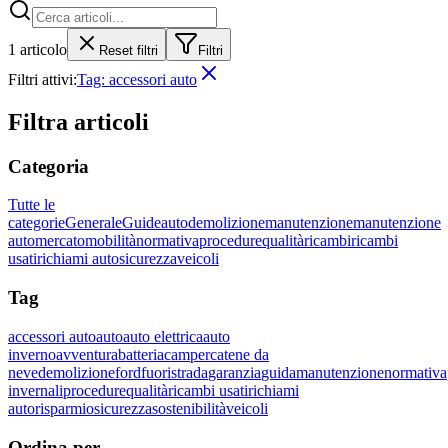
1
articolo
Reset filtri
Filtri
Filtri attivi:
Tag:
accessori auto
Filtra articoli
Categoria
Tutte le
categorie
Generale
Guide
auto
demolizione
manutenzione
manutenzione
auto
mercato
mobilità
normativa
procedure
qualità
ricambi
ricambi
usati
richiami auto
sicurezza
veicoli
Tag
accessori auto
auto
auto elettrica
auto
inverno
avventura
batteria
camper
catene da
neve
demolizione
ford
fuoristrada
garanzia
guida
manutenzione
normativa
invernali
procedure
qualità
ricambi usati
richiami
auto
risparmio
sicurezza
sostenibilità
veicoli
Ordina per