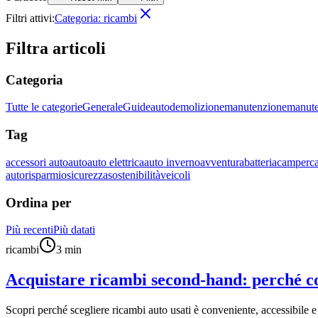
Filtri attivi:
Categoria:
ricambi
Filtra articoli
Categoria
Tutte le categorie
Generale
Guide
auto
demolizione
manutenzione
manute
Tag
accessori auto
auto
auto elettrica
auto inverno
avventura
batteria
camper
c
auto
risparmio
sicurezza
sostenibilità
veicoli
Ordina per
Più recenti
Più datati
ricambi
3
min
Acquistare ricambi second-hand: perché c
Scopri perché scegliere ricambi auto usati è conveniente, accessibile e 