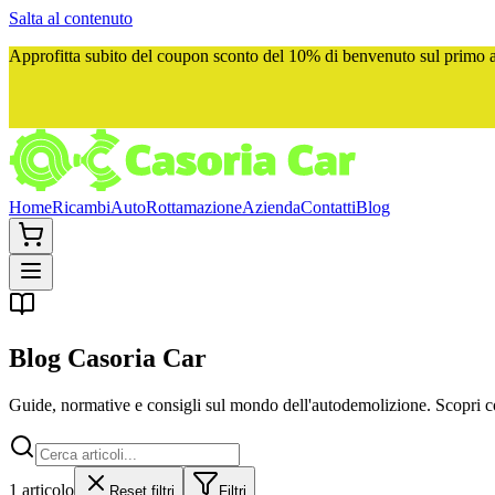
Salta al contenuto
Approfitta subito del
coupon sconto del 10%
di benvenuto sul primo ac
Home
Ricambi
Auto
Rottamazione
Azienda
Contatti
Blog
Blog
Casoria Car
Guide, normative e consigli sul mondo dell'autodemolizione. Scopri com
1
articolo
Reset filtri
Filtri