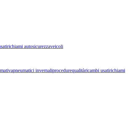
sati
richiami auto
sicurezza
veicoli
mativa
pneumatici invernali
procedure
qualità
ricambi usati
richiami