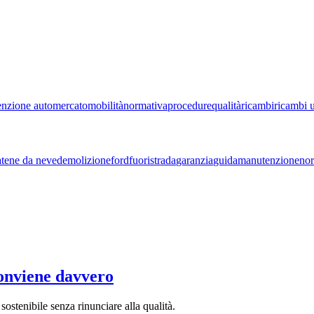
nzione auto
mercato
mobilità
normativa
procedure
qualità
ricambi
ricambi u
atene da neve
demolizione
ford
fuoristrada
garanzia
guida
manutenzione
nor
onviene davvero
sostenibile senza rinunciare alla qualità.