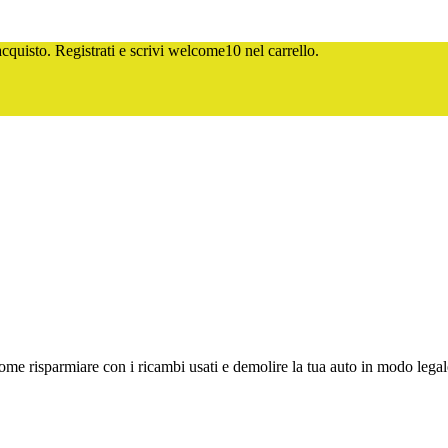
quisto. Registrati e scrivi
welcome10
nel carrello.
e risparmiare con i ricambi usati e demolire la tua auto in modo legale